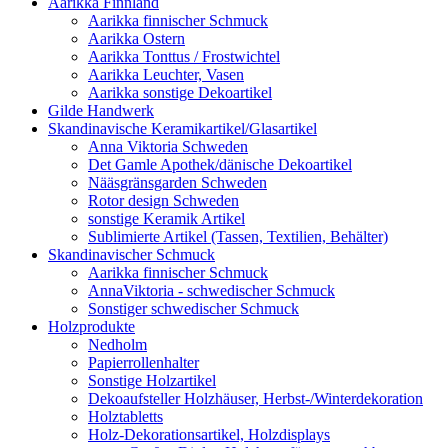
Aarikka Finnland
Aarikka finnischer Schmuck
Aarikka Ostern
Aarikka Tonttus / Frostwichtel
Aarikka Leuchter, Vasen
Aarikka sonstige Dekoartikel
Gilde Handwerk
Skandinavische Keramikartikel/Glasartikel
Anna Viktoria Schweden
Det Gamle Apothek/dänische Dekoartikel
Nääsgränsgarden Schweden
Rotor design Schweden
sonstige Keramik Artikel
Sublimierte Artikel (Tassen, Textilien, Behälter)
Skandinavischer Schmuck
Aarikka finnischer Schmuck
AnnaViktoria - schwedischer Schmuck
Sonstiger schwedischer Schmuck
Holzprodukte
Nedholm
Papierrollenhalter
Sonstige Holzartikel
Dekoaufsteller Holzhäuser, Herbst-/Winterdekoration
Holztabletts
Holz-Dekorationsartikel, Holzdisplays