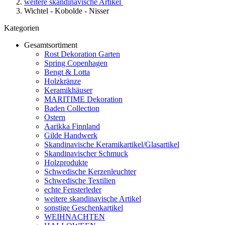
weitere skandinavische Artikel
Wichtel - Kobolde - Nisser
Kategorien
Gesamtsortiment
Rost Dekoration Garten
Spring Copenhagen
Bengt & Lotta
Holzkränze
Keramikhäuser
MARITIME Dekoration
Baden Collection
Ostern
Aarikka Finnland
Gilde Handwerk
Skandinavische Keramikartikel/Glasartikel
Skandinavischer Schmuck
Holzprodukte
Schwedische Kerzenleuchter
Schwedische Textilien
echte Fensterleder
weitere skandinavische Artikel
sonstige Geschenkartikel
WEIHNACHTEN