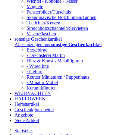
Wichtel - Kobolde - Nisser
Magnete
Fensterbilder/Türschals
Skandinavische Holzblumen/Tannen
Teelichter/Kerzen
Streichholzschachteln/Servietten
Vasen/Flaschen
sonstige Geschenkartikel
Alles anzeigen aus
sonstige Geschenkartikel
Erzgebirge
› Drechslerei Martin
Hinz & Kunst - Metallfiguren
› Wired line
› Geburt
Reutter Miniaturen / Puppenhaus
› Minatur Möbel
Keramikfiguren
WEIHNACHTEN
HALLOWEEN
Herbstartikel
Geschenkgutscheine
Angebote
Neue Artikel
Startseite