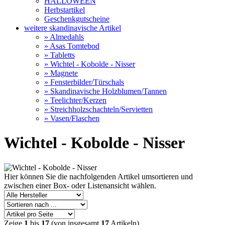
HALLOWEEN
Herbstartikel
Geschenkgutscheine
weitere skandinavische Artikel
» Almedahls
» Asas Tomtebod
» Tabletts
» Wichtel - Kobolde - Nisser
» Magnete
» Fensterbilder/Türschals
» Skandinavische Holzblumen/Tannen
» Teelichter/Kerzen
» Streichholzschachteln/Servietten
» Vasen/Flaschen
Wichtel - Kobolde - Nisser
Hier können Sie die nachfolgenden Artikel umsortieren und
zwischen einer Box- oder Listenansicht wählen.
Zeige
1
bis
17
(von insgesamt
17
Artikeln)