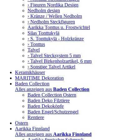
› Figuren Nordika Design
Nedholm design
› Kränze / Wellen Nedholm
› Nedholm Steckfiguren
Aarikka Tonttus u. Frostwichtel
Silas Tonttukylä
› S. Tonttukylä - Holzkränze
› Tonttus
Talvel
› Talvel Stecksystem 5 mm
› Talvel Birkenholzartikel, 6 mm
› Sonstige Talvel Artikel
Keramikhäuser
MARITIME Dekoration
Baden Collection
Alles anzeigen aus
Baden Collection
Baden Collection Ostern
Baden Deko Filztiere
Baden Dekoköpfe
Baden Engel/Schutzengel
Rentiere
Ostern
Aarikka Finnland
Alles anzeigen aus
Aarikka Finnland
Aarikka finnischer Schmuck