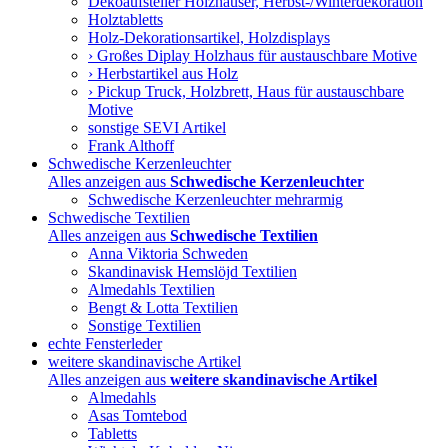
Dekoaufsteller Holzhäuser, Herbst-/Winterdekoration
Holztabletts
Holz-Dekorationsartikel, Holzdisplays
› Großes Diplay Holzhaus für austauschbare Motive
› Herbstartikel aus Holz
› Pickup Truck, Holzbrett, Haus für austauschbare
Motive
sonstige SEVI Artikel
Frank Althoff
Schwedische Kerzenleuchter
Alles anzeigen aus
Schwedische Kerzenleuchter
Schwedische Kerzenleuchter mehrarmig
Schwedische Textilien
Alles anzeigen aus
Schwedische Textilien
Anna Viktoria Schweden
Skandinavisk Hemslöjd Textilien
Almedahls Textilien
Bengt & Lotta Textilien
Sonstige Textilien
echte Fensterleder
weitere skandinavische Artikel
Alles anzeigen aus
weitere skandinavische Artikel
Almedahls
Asas Tomtebod
Tabletts