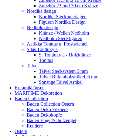
Zubehör 11,5 und 16 cm Kränze
Zubehör 23 und 30 cm Kränze
Nordika design
Nordika Steckunterlagen
Figuren Nordika Design
Nedholm design
Kränze / Wellen Nedholm
Nedholm Steckfiguren
Aarikka Tonttus u. Frostwichtel
Silas Tonttukylä
S. Tonttukylä - Holzkränze
Tonttus
Talvel
Talvel Stecksystem 5 mm
Talvel Birkenholzartikel, 6 mm
Sonstige Talvel Artikel
Keramikhäuser
MARITIME Dekoration
Baden Collection
Baden Collection Ostern
Baden Deko Filztiere
Baden Dekoköpfe
Baden Engel/Schutzengel
Rentiere
Ostern