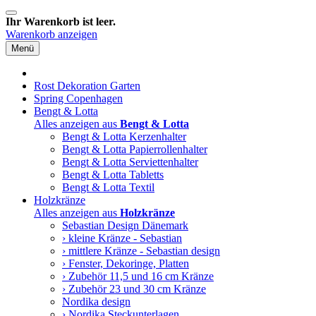
Ihr Warenkorb ist leer.
Warenkorb anzeigen
Menü
Rost Dekoration Garten
Spring Copenhagen
Bengt & Lotta
Alles anzeigen aus
Bengt & Lotta
Bengt & Lotta Kerzenhalter
Bengt & Lotta Papierrollenhalter
Bengt & Lotta Serviettenhalter
Bengt & Lotta Tabletts
Bengt & Lotta Textil
Holzkränze
Alles anzeigen aus
Holzkränze
Sebastian Design Dänemark
› kleine Kränze - Sebastian
› mittlere Kränze - Sebastian design
› Fenster, Dekoringe, Platten
› Zubehör 11,5 und 16 cm Kränze
› Zubehör 23 und 30 cm Kränze
Nordika design
› Nordika Steckunterlagen