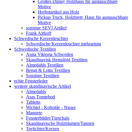
Großes Diplay Holzhaus für austauschbare
Motive
Herbstartikel aus Holz
Pickup Truck, Holzbrett, Haus für austauschbare
Motive
sonstige SEVI Artikel
Frank Althoff
Schwedische Kerzenleuchter
Schwedische Kerzenleuchter mehrarmig
Schwedische Textilien
Anna Viktoria Schweden
Skandinavisk Hemslöjd Textilien
Almedahls Textilien
Bengt & Lotta Textilien
Sonstige Textilien
echte Fensterleder
weitere skandinavische Artikel
Almedahls
Asas Tomtebod
Tabletts
Wichtel - Kobolde - Nisser
Magnete
Fensterbilder/Türschals
Skandinavische Holzblumen/Tannen
Teelichter/Kerzen