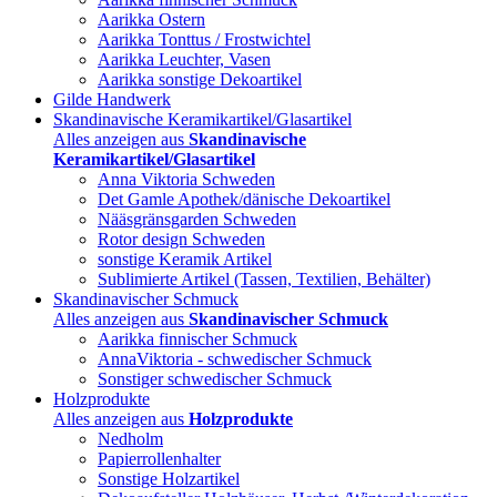
Aarikka Ostern
Aarikka Tonttus / Frostwichtel
Aarikka Leuchter, Vasen
Aarikka sonstige Dekoartikel
Gilde Handwerk
Skandinavische Keramikartikel/Glasartikel
Alles anzeigen aus
Skandinavische
Keramikartikel/Glasartikel
Anna Viktoria Schweden
Det Gamle Apothek/dänische Dekoartikel
Nääsgränsgarden Schweden
Rotor design Schweden
sonstige Keramik Artikel
Sublimierte Artikel (Tassen, Textilien, Behälter)
Skandinavischer Schmuck
Alles anzeigen aus
Skandinavischer Schmuck
Aarikka finnischer Schmuck
AnnaViktoria - schwedischer Schmuck
Sonstiger schwedischer Schmuck
Holzprodukte
Alles anzeigen aus
Holzprodukte
Nedholm
Papierrollenhalter
Sonstige Holzartikel