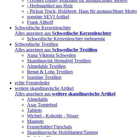
› Großes Diplay Holzhaus für austauschbare Motive
› Herbstartikel aus Holz
› Pickup Truck, Holzbrett, Haus für austauschbare Motiv
sonstige SEVI Artikel
Frank Althoff
Schwedische Kerzenleuchter
Alles anzeigen aus
Schwedische Kerzenleuchter
Schwedische Kerzenleuchter mehrarmig
Schwedische Textilien
Alles anzeigen aus
Schwedische Textilien
Anna Viktoria Schweden
Skandinavisk Hemslöjd Textilien
Almedahls Textilien
Bengt & Lotta Textilien
Sonstige Textilien
echte Fensterleder
weitere skandinavische Artikel
Alles anzeigen aus
weitere skandinavische Artikel
Almedahls
Asas Tomtebod
Tabletts
Wichtel - Kobolde - Nisser
Magnete
Fensterbilder/Türschals
Skandinavische Holzblumen/Tannen