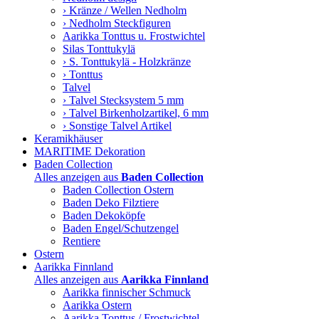
› Kränze / Wellen Nedholm
› Nedholm Steckfiguren
Aarikka Tonttus u. Frostwichtel
Silas Tonttukylä
› S. Tonttukylä - Holzkränze
› Tonttus
Talvel
› Talvel Stecksystem 5 mm
› Talvel Birkenholzartikel, 6 mm
› Sonstige Talvel Artikel
Keramikhäuser
MARITIME Dekoration
Baden Collection
Alles anzeigen aus
Baden Collection
Baden Collection Ostern
Baden Deko Filztiere
Baden Dekoköpfe
Baden Engel/Schutzengel
Rentiere
Ostern
Aarikka Finnland
Alles anzeigen aus
Aarikka Finnland
Aarikka finnischer Schmuck
Aarikka Ostern
Aarikka Tonttus / Frostwichtel