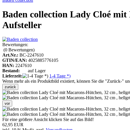
Baden collection
Baden collection Lady Cloé mit
Aufsteller
Bewertungen:
(0
Bewertungen
)
Art.Nr.:
BC-2247610
GTIN/EAN:
4025885776105
HAN:
2247610
Bestand:
auf Lager
Lieferzeit:
1-4 Tage *)
Wenn mehr als ein Produktbild existiert, können Sie die "Zurück-" u
zurück
vor
Für eine größere Ansicht klicken Sie auf das Bild!
62,95 EUR
inkl. 19 % MwSt. zzgl.
Versandkosten