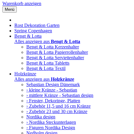
Warenkorb anzeigen
Menü
Rost Dekoration Garten
Spring Copenhagen
Bengt & Lotta
Alles anzeigen aus
Bengt & Lotta
Bengt & Lotta Kerzenhalter
Bengt & Lotta Papierrollenhalter
Bengt & Lotta Serviettenhalter
Bengt & Lotta Tabletts
Bengt & Lotta Textil
Holzkränze
Alles anzeigen aus
Holzkränze
Sebastian Design Dänemark
› kleine Kränze - Sebastian
› mittlere Kränze - Sebastian design
› Fenster, Dekoringe, Platten
› Zubehör 11,5 und 16 cm Kränze
› Zubehör 23 und 30 cm Kränze
Nordika design
› Nordika Steckunterlagen
› Figuren Nordika Design
Nedholm design