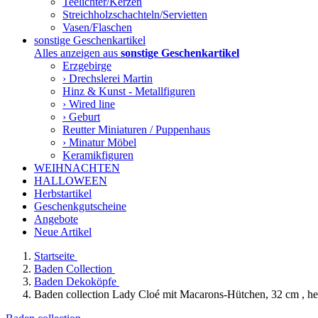
Teelichter/Kerzen
Streichholzschachteln/Servietten
Vasen/Flaschen
sonstige Geschenkartikel
Alles anzeigen aus
sonstige Geschenkartikel
Erzgebirge
› Drechslerei Martin
Hinz & Kunst - Metallfiguren
› Wired line
› Geburt
Reutter Miniaturen / Puppenhaus
› Minatur Möbel
Keramikfiguren
WEIHNACHTEN
HALLOWEEN
Herbstartikel
Geschenkgutscheine
Angebote
Neue Artikel
Startseite
Baden Collection
Baden Dekoköpfe
Baden collection Lady Cloé mit Macarons-Hütchen, 32 cm , hel