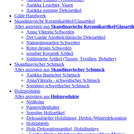
Aarikka Leuchter, Vasen
Aarikka sonstige Dekoartikel
Gilde Handwerk
Skandinavische Keramikartikel/Glasartikel
Alles anzeigen aus
Skandinavische Keramikartikel/Glasartik
Anna Viktoria Schweden
Det Gamle Apothek/dänische Dekoartikel
Nääsgränsgarden Schweden
Rotor design Schweden
sonstige Keramik Artikel
Sublimierte Artikel (Tassen, Textilien, Behälter)
Skandinavischer Schmuck
Alles anzeigen aus
Skandinavischer Schmuck
Aarikka finnischer Schmuck
AnnaViktoria - schwedischer Schmuck
Sonstiger schwedischer Schmuck
Holzprodukte
Alles anzeigen aus
Holzprodukte
Nedholm
Papierrollenhalter
Sonstige Holzartikel
Dekoaufsteller Holzhäuser, Herbst-/Winterdekoration
Holztabletts
Holz-Dekorationsartikel, Holzdisplays