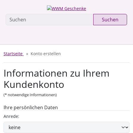
Diese Sprungnavigation (skip link) ist jederzeit zu erreichen, Seite
Sprungnavigation
Springe zum Inhalt
Springe zur Navigation
Springe z
Suchen
Startseite
Konto erstellen
Informationen zu Ihrem
Kundenkonto
(* notwendige Informationen)
Ihre persönlichen Daten
Anrede: