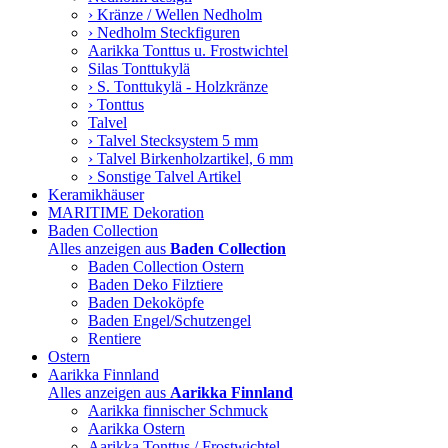
› Kränze / Wellen Nedholm
› Nedholm Steckfiguren
Aarikka Tonttus u. Frostwichtel
Silas Tonttukylä
› S. Tonttukylä - Holzkränze
› Tonttus
Talvel
› Talvel Stecksystem 5 mm
› Talvel Birkenholzartikel, 6 mm
› Sonstige Talvel Artikel
Keramikhäuser
MARITIME Dekoration
Baden Collection
Alles anzeigen aus
Baden Collection
Baden Collection Ostern
Baden Deko Filztiere
Baden Dekoköpfe
Baden Engel/Schutzengel
Rentiere
Ostern
Aarikka Finnland
Alles anzeigen aus
Aarikka Finnland
Aarikka finnischer Schmuck
Aarikka Ostern
Aarikka Tonttus / Frostwichtel