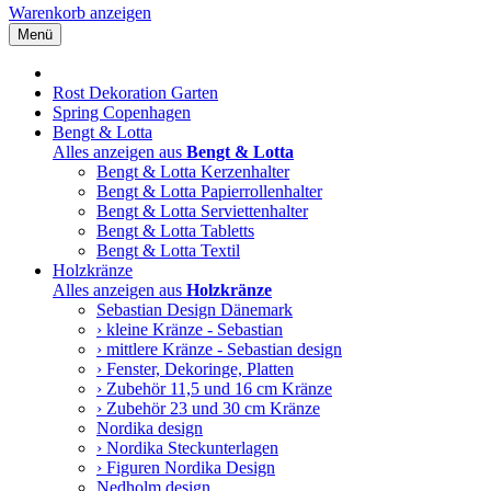
Warenkorb anzeigen
Menü
Rost Dekoration Garten
Spring Copenhagen
Bengt & Lotta
Alles anzeigen aus
Bengt & Lotta
Bengt & Lotta Kerzenhalter
Bengt & Lotta Papierrollenhalter
Bengt & Lotta Serviettenhalter
Bengt & Lotta Tabletts
Bengt & Lotta Textil
Holzkränze
Alles anzeigen aus
Holzkränze
Sebastian Design Dänemark
› kleine Kränze - Sebastian
› mittlere Kränze - Sebastian design
› Fenster, Dekoringe, Platten
› Zubehör 11,5 und 16 cm Kränze
› Zubehör 23 und 30 cm Kränze
Nordika design
› Nordika Steckunterlagen
› Figuren Nordika Design
Nedholm design