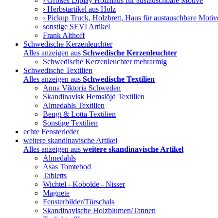
› Großes Diplay Holzhaus für austauschbare Motive
› Herbstartikel aus Holz
› Pickup Truck, Holzbrett, Haus für austauschbare Motiv
sonstige SEVI Artikel
Frank Althoff
Schwedische Kerzenleuchter
Alles anzeigen aus
Schwedische Kerzenleuchter
Schwedische Kerzenleuchter mehrarmig
Schwedische Textilien
Alles anzeigen aus
Schwedische Textilien
Anna Viktoria Schweden
Skandinavisk Hemslöjd Textilien
Almedahls Textilien
Bengt & Lotta Textilien
Sonstige Textilien
echte Fensterleder
weitere skandinavische Artikel
Alles anzeigen aus
weitere skandinavische Artikel
Almedahls
Asas Tomtebod
Tabletts
Wichtel - Kobolde - Nisser
Magnete
Fensterbilder/Türschals
Skandinavische Holzblumen/Tannen