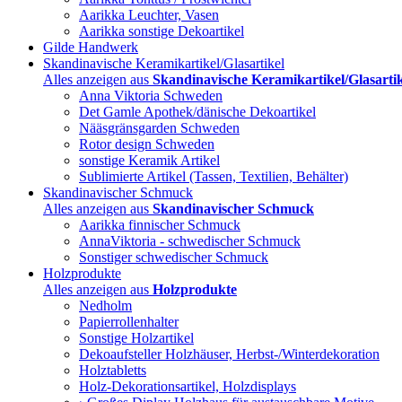
Aarikka Leuchter, Vasen
Aarikka sonstige Dekoartikel
Gilde Handwerk
Skandinavische Keramikartikel/Glasartikel
Alles anzeigen aus
Skandinavische Keramikartikel/Glasartik
Anna Viktoria Schweden
Det Gamle Apothek/dänische Dekoartikel
Nääsgränsgarden Schweden
Rotor design Schweden
sonstige Keramik Artikel
Sublimierte Artikel (Tassen, Textilien, Behälter)
Skandinavischer Schmuck
Alles anzeigen aus
Skandinavischer Schmuck
Aarikka finnischer Schmuck
AnnaViktoria - schwedischer Schmuck
Sonstiger schwedischer Schmuck
Holzprodukte
Alles anzeigen aus
Holzprodukte
Nedholm
Papierrollenhalter
Sonstige Holzartikel
Dekoaufsteller Holzhäuser, Herbst-/Winterdekoration
Holztabletts
Holz-Dekorationsartikel, Holzdisplays