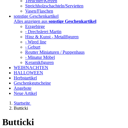
Teelichter/Kerzen
Streichholzschachteln/Servietten
Vasen/Flaschen
sonstige Geschenkartikel
Alles anzeigen aus
sonstige Geschenkartikel
Erzgebirge
› Drechslerei Martin
Hinz & Kunst - Metallfiguren
› Wired line
› Geburt
Reutter Miniaturen / Puppenhaus
› Minatur Möbel
Keramikfiguren
WEIHNACHTEN
HALLOWEEN
Herbstartikel
Geschenkgutscheine
Angebote
Neue Artikel
Startseite
Butticki
Butticki