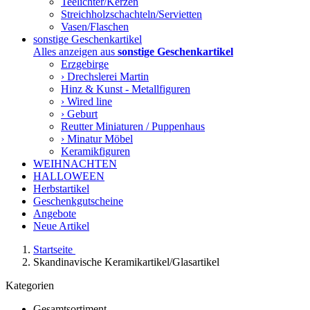
Teelichter/Kerzen
Streichholzschachteln/Servietten
Vasen/Flaschen
sonstige Geschenkartikel
Alles anzeigen aus
sonstige Geschenkartikel
Erzgebirge
› Drechslerei Martin
Hinz & Kunst - Metallfiguren
› Wired line
› Geburt
Reutter Miniaturen / Puppenhaus
› Minatur Möbel
Keramikfiguren
WEIHNACHTEN
HALLOWEEN
Herbstartikel
Geschenkgutscheine
Angebote
Neue Artikel
Startseite
Skandinavische Keramikartikel/Glasartikel
Kategorien
Gesamtsortiment