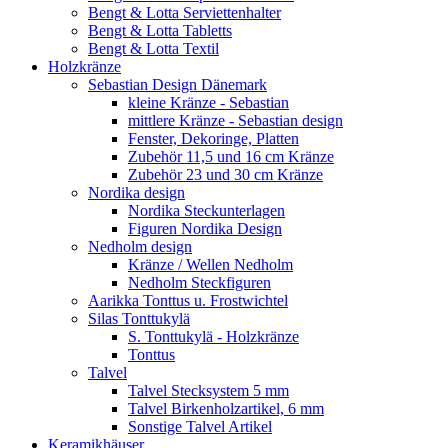
Bengt & Lotta Serviettenhalter
Bengt & Lotta Tabletts
Bengt & Lotta Textil
Holzkränze
Sebastian Design Dänemark
kleine Kränze - Sebastian
mittlere Kränze - Sebastian design
Fenster, Dekoringe, Platten
Zubehör 11,5 und 16 cm Kränze
Zubehör 23 und 30 cm Kränze
Nordika design
Nordika Steckunterlagen
Figuren Nordika Design
Nedholm design
Kränze / Wellen Nedholm
Nedholm Steckfiguren
Aarikka Tonttus u. Frostwichtel
Silas Tonttukylä
S. Tonttukylä - Holzkränze
Tonttus
Talvel
Talvel Stecksystem 5 mm
Talvel Birkenholzartikel, 6 mm
Sonstige Talvel Artikel
Keramikhäuser