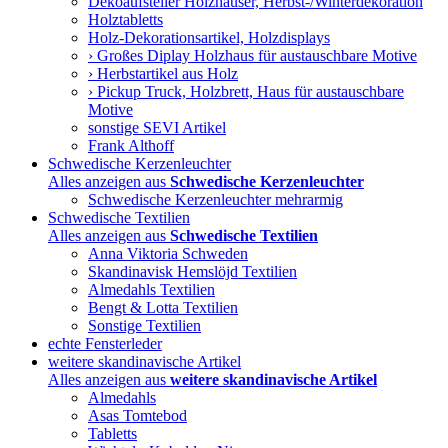
Dekoaufsteller Holzhäuser, Herbst-/Winterdekoration
Holztabletts
Holz-Dekorationsartikel, Holzdisplays
› Großes Diplay Holzhaus für austauschbare Motive
› Herbstartikel aus Holz
› Pickup Truck, Holzbrett, Haus für austauschbare
Motive
sonstige SEVI Artikel
Frank Althoff
Schwedische Kerzenleuchter
Alles anzeigen aus
Schwedische Kerzenleuchter
Schwedische Kerzenleuchter mehrarmig
Schwedische Textilien
Alles anzeigen aus
Schwedische Textilien
Anna Viktoria Schweden
Skandinavisk Hemslöjd Textilien
Almedahls Textilien
Bengt & Lotta Textilien
Sonstige Textilien
echte Fensterleder
weitere skandinavische Artikel
Alles anzeigen aus
weitere skandinavische Artikel
Almedahls
Asas Tomtebod
Tabletts