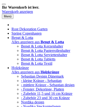
Ihr Warenkorb ist leer.
Warenkorb anzeigen
Menü
Rost Dekoration Garten
Spring Copenhagen
Bengt & Lotta
Alles anzeigen aus
Bengt & Lotta
Bengt & Lotta Kerzenhalter
Bengt & Lotta Papierrollenhalter
Bengt & Lotta Serviettenhalter
Bengt & Lotta Tabletts
Bengt & Lotta Textil
Holzkränze
Alles anzeigen aus
Holzkränze
Sebastian Design Dänemark
› kleine Kränze - Sebastian
› mittlere Kränze - Sebastian design
› Fenster, Dekoringe, Platten
› Zubehör 11,5 und 16 cm Kränze
› Zubehör 23 und 30 cm Kränze
Nordika design
› Nordika Steckunterlagen