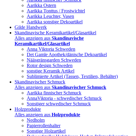
Aarikka Ostern
Aarikka Tonttus / Frostwichtel
Aarikka Leuchter, Vasen
Aarikka sonstige Dekoartikel
Gilde Handwerk
Skandinavische Keramikartikel/Glasartikel
Alles anzeigen aus
Skandinavische
Keramikartikel/Glasartikel
Anna Viktoria Schweden
Det Gamle Apothek/dänische Dekoartikel
Nääsgränsgarden Schweden
Rotor design Schweden
sonstige Keramik Artikel
Sublimierte Artikel (Tassen, Textilien, Behälter)
Skandinavischer Schmuck
Alles anzeigen aus
Skandinavischer Schmuck
Aarikka finnischer Schmuck
AnnaViktoria - schwedischer Schmuck
Sonstiger schwedischer Schmuck
Holzprodukte
Alles anzeigen aus
Holzprodukte
Nedholm
Papierrollenhalter
Sonstige Holzartikel