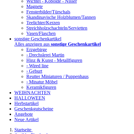
Wichtel - Kobolde - Nisser
Magnete
Fensterbilder/Türschals
Skandinavische Holzblumen/Tannen
Teelichter/Kerzen
Streichholzschachteln/Servietten
Vasen/Flaschen
sonstige Geschenkartikel
Alles anzeigen aus
sonstige Geschenkartikel
Erzgebirge
› Drechslerei Martin
Hinz & Kunst - Metallfiguren
› Wired line
› Geburt
Reutter Miniaturen / Puppenhaus
› Minatur Möbel
Keramikfiguren
WEIHNACHTEN
HALLOWEEN
Herbstartikel
Geschenkgutscheine
Angebote
Neue Artikel
Startseite