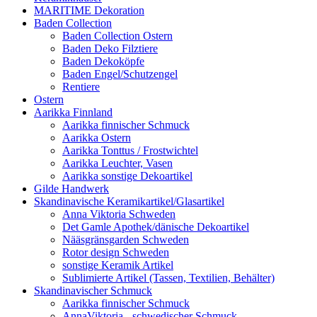
MARITIME Dekoration
Baden Collection
Baden Collection Ostern
Baden Deko Filztiere
Baden Dekoköpfe
Baden Engel/Schutzengel
Rentiere
Ostern
Aarikka Finnland
Aarikka finnischer Schmuck
Aarikka Ostern
Aarikka Tonttus / Frostwichtel
Aarikka Leuchter, Vasen
Aarikka sonstige Dekoartikel
Gilde Handwerk
Skandinavische Keramikartikel/Glasartikel
Anna Viktoria Schweden
Det Gamle Apothek/dänische Dekoartikel
Nääsgränsgarden Schweden
Rotor design Schweden
sonstige Keramik Artikel
Sublimierte Artikel (Tassen, Textilien, Behälter)
Skandinavischer Schmuck
Aarikka finnischer Schmuck
AnnaViktoria - schwedischer Schmuck