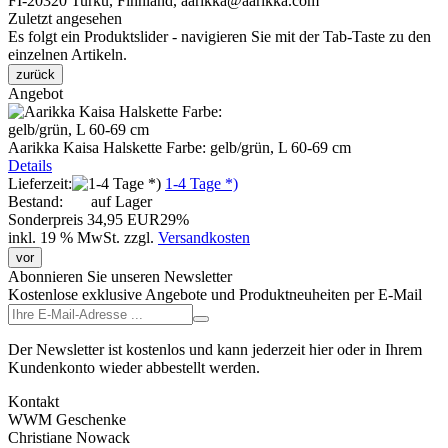
FI-20320 Turku, Finnland, aarikka@aarikka.com
Zuletzt angesehen
Es folgt ein Produktslider - navigieren Sie mit der Tab-Taste zu den
einzelnen Artikeln.
zurück
Angebot
Aarikka Kaisa Halskette Farbe: gelb/grün, L 60-69 cm
Details
Lieferzeit:
1-4 Tage *)
Bestand:
auf Lager
Sonderpreis
34,95 EUR
29%
inkl. 19 % MwSt.
zzgl.
Versandkosten
vor
Abonnieren Sie unseren Newsletter
Kostenlose exklusive Angebote und Produktneuheiten per E-Mail
Der Newsletter ist kostenlos und kann jederzeit hier oder in Ihrem
Kundenkonto wieder abbestellt werden.
Kontakt
WWM Geschenke
Christiane Nowack