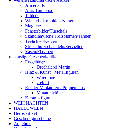
weitere skandinavische Artikel
Almedahls
Asas Tomtebod
Tabletts
Wichtel - Kobolde - Nisser
Magnete
Fensterbilder/Türschals
Skandinavische Holzblumen/Tannen
Teelichter/Kerzen
Streichholzschachteln/Servietten
Vasen/Flaschen
sonstige Geschenkartikel
Erzgebirge
Drechslerei Martin
Hinz & Kunst - Metallfiguren
Wired line
Geburt
Reutter Miniaturen / Puppenhaus
Minatur Möbel
Keramikfiguren
WEIHNACHTEN
HALLOWEEN
Herbstartikel
Geschenkgutscheine
Angebote