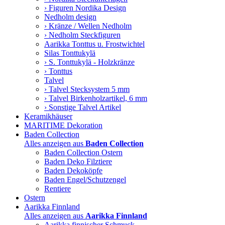
› Figuren Nordika Design
Nedholm design
› Kränze / Wellen Nedholm
› Nedholm Steckfiguren
Aarikka Tonttus u. Frostwichtel
Silas Tonttukylä
› S. Tonttukylä - Holzkränze
› Tonttus
Talvel
› Talvel Stecksystem 5 mm
› Talvel Birkenholzartikel, 6 mm
› Sonstige Talvel Artikel
Keramikhäuser
MARITIME Dekoration
Baden Collection
Alles anzeigen aus
Baden Collection
Baden Collection Ostern
Baden Deko Filztiere
Baden Dekoköpfe
Baden Engel/Schutzengel
Rentiere
Ostern
Aarikka Finnland
Alles anzeigen aus
Aarikka Finnland
Aarikka finnischer Schmuck