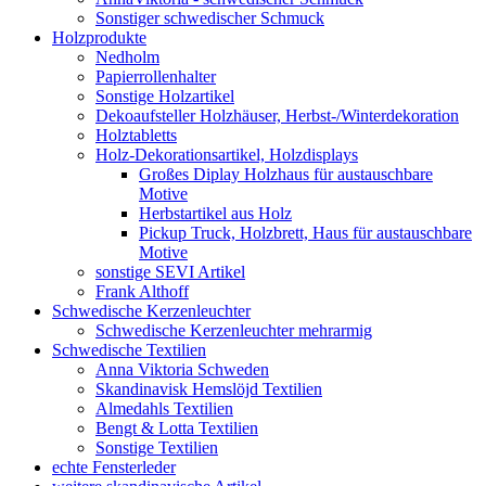
Sonstiger schwedischer Schmuck
Holzprodukte
Nedholm
Papierrollenhalter
Sonstige Holzartikel
Dekoaufsteller Holzhäuser, Herbst-/Winterdekoration
Holztabletts
Holz-Dekorationsartikel, Holzdisplays
Großes Diplay Holzhaus für austauschbare
Motive
Herbstartikel aus Holz
Pickup Truck, Holzbrett, Haus für austauschbare
Motive
sonstige SEVI Artikel
Frank Althoff
Schwedische Kerzenleuchter
Schwedische Kerzenleuchter mehrarmig
Schwedische Textilien
Anna Viktoria Schweden
Skandinavisk Hemslöjd Textilien
Almedahls Textilien
Bengt & Lotta Textilien
Sonstige Textilien
echte Fensterleder