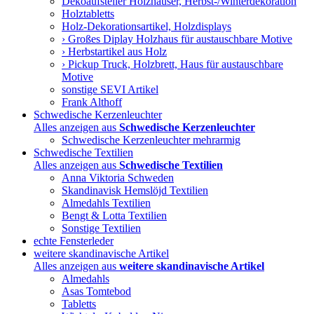
Dekoaufsteller Holzhäuser, Herbst-/Winterdekoration
Holztabletts
Holz-Dekorationsartikel, Holzdisplays
› Großes Diplay Holzhaus für austauschbare Motive
› Herbstartikel aus Holz
› Pickup Truck, Holzbrett, Haus für austauschbare
Motive
sonstige SEVI Artikel
Frank Althoff
Schwedische Kerzenleuchter
Alles anzeigen aus
Schwedische Kerzenleuchter
Schwedische Kerzenleuchter mehrarmig
Schwedische Textilien
Alles anzeigen aus
Schwedische Textilien
Anna Viktoria Schweden
Skandinavisk Hemslöjd Textilien
Almedahls Textilien
Bengt & Lotta Textilien
Sonstige Textilien
echte Fensterleder
weitere skandinavische Artikel
Alles anzeigen aus
weitere skandinavische Artikel
Almedahls
Asas Tomtebod
Tabletts