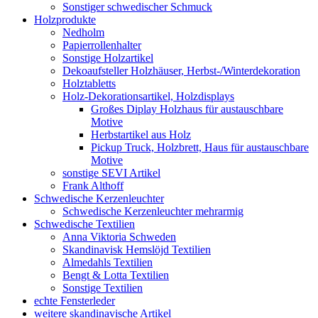
Sonstiger schwedischer Schmuck
Holzprodukte
Nedholm
Papierrollenhalter
Sonstige Holzartikel
Dekoaufsteller Holzhäuser, Herbst-/Winterdekoration
Holztabletts
Holz-Dekorationsartikel, Holzdisplays
Großes Diplay Holzhaus für austauschbare
Motive
Herbstartikel aus Holz
Pickup Truck, Holzbrett, Haus für austauschbare
Motive
sonstige SEVI Artikel
Frank Althoff
Schwedische Kerzenleuchter
Schwedische Kerzenleuchter mehrarmig
Schwedische Textilien
Anna Viktoria Schweden
Skandinavisk Hemslöjd Textilien
Almedahls Textilien
Bengt & Lotta Textilien
Sonstige Textilien
echte Fensterleder
weitere skandinavische Artikel