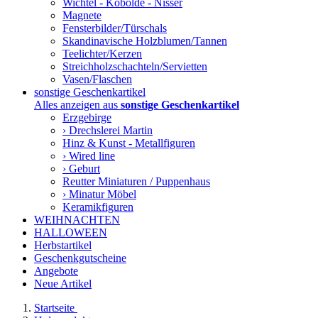
Wichtel - Kobolde - Nisser
Magnete
Fensterbilder/Türschals
Skandinavische Holzblumen/Tannen
Teelichter/Kerzen
Streichholzschachteln/Servietten
Vasen/Flaschen
sonstige Geschenkartikel
Alles anzeigen aus
sonstige Geschenkartikel
Erzgebirge
› Drechslerei Martin
Hinz & Kunst - Metallfiguren
› Wired line
› Geburt
Reutter Miniaturen / Puppenhaus
› Minatur Möbel
Keramikfiguren
WEIHNACHTEN
HALLOWEEN
Herbstartikel
Geschenkgutscheine
Angebote
Neue Artikel
Startseite