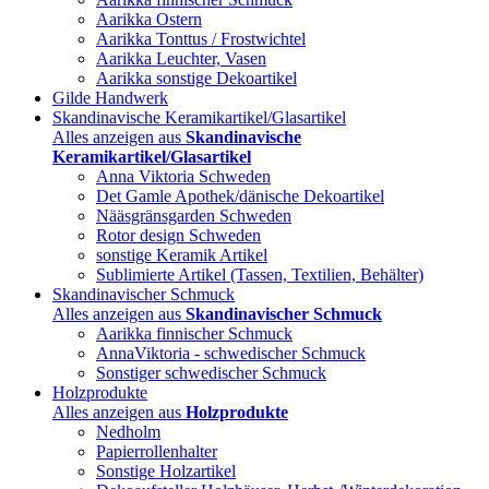
Aarikka Ostern
Aarikka Tonttus / Frostwichtel
Aarikka Leuchter, Vasen
Aarikka sonstige Dekoartikel
Gilde Handwerk
Skandinavische Keramikartikel/Glasartikel
Alles anzeigen aus
Skandinavische
Keramikartikel/Glasartikel
Anna Viktoria Schweden
Det Gamle Apothek/dänische Dekoartikel
Nääsgränsgarden Schweden
Rotor design Schweden
sonstige Keramik Artikel
Sublimierte Artikel (Tassen, Textilien, Behälter)
Skandinavischer Schmuck
Alles anzeigen aus
Skandinavischer Schmuck
Aarikka finnischer Schmuck
AnnaViktoria - schwedischer Schmuck
Sonstiger schwedischer Schmuck
Holzprodukte
Alles anzeigen aus
Holzprodukte
Nedholm
Papierrollenhalter
Sonstige Holzartikel