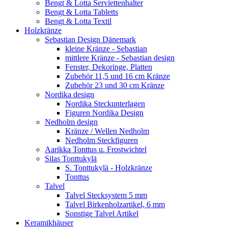
Bengt & Lotta Serviettenhalter
Bengt & Lotta Tabletts
Bengt & Lotta Textil
Holzkränze
Sebastian Design Dänemark
kleine Kränze - Sebastian
mittlere Kränze - Sebastian design
Fenster, Dekoringe, Platten
Zubehör 11,5 und 16 cm Kränze
Zubehör 23 und 30 cm Kränze
Nordika design
Nordika Steckunterlagen
Figuren Nordika Design
Nedholm design
Kränze / Wellen Nedholm
Nedholm Steckfiguren
Aarikka Tonttus u. Frostwichtel
Silas Tonttukylä
S. Tonttukylä - Holzkränze
Tonttus
Talvel
Talvel Stecksystem 5 mm
Talvel Birkenholzartikel, 6 mm
Sonstige Talvel Artikel
Keramikhäuser