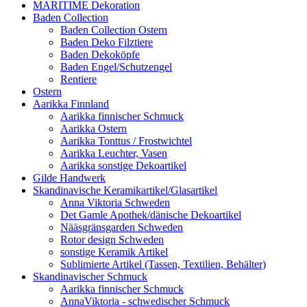
MARITIME Dekoration
Baden Collection
Baden Collection Ostern
Baden Deko Filztiere
Baden Dekoköpfe
Baden Engel/Schutzengel
Rentiere
Ostern
Aarikka Finnland
Aarikka finnischer Schmuck
Aarikka Ostern
Aarikka Tonttus / Frostwichtel
Aarikka Leuchter, Vasen
Aarikka sonstige Dekoartikel
Gilde Handwerk
Skandinavische Keramikartikel/Glasartikel
Anna Viktoria Schweden
Det Gamle Apothek/dänische Dekoartikel
Nääsgränsgarden Schweden
Rotor design Schweden
sonstige Keramik Artikel
Sublimierte Artikel (Tassen, Textilien, Behälter)
Skandinavischer Schmuck
Aarikka finnischer Schmuck
AnnaViktoria - schwedischer Schmuck