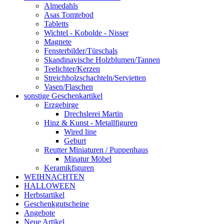
Almedahls
Asas Tomtebod
Tabletts
Wichtel - Kobolde - Nisser
Magnete
Fensterbilder/Türschals
Skandinavische Holzblumen/Tannen
Teelichter/Kerzen
Streichholzschachteln/Servietten
Vasen/Flaschen
sonstige Geschenkartikel
Erzgebirge
Drechslerei Martin
Hinz & Kunst - Metallfiguren
Wired line
Geburt
Reutter Miniaturen / Puppenhaus
Minatur Möbel
Keramikfiguren
WEIHNACHTEN
HALLOWEEN
Herbstartikel
Geschenkgutscheine
Angebote
Neue Artikel