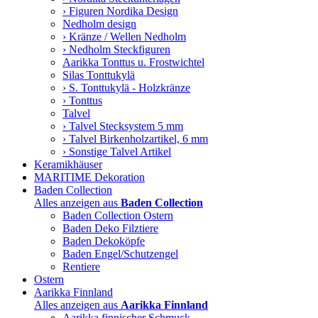
› Figuren Nordika Design
Nedholm design
› Kränze / Wellen Nedholm
› Nedholm Steckfiguren
Aarikka Tonttus u. Frostwichtel
Silas Tonttukylä
› S. Tonttukylä - Holzkränze
› Tonttus
Talvel
› Talvel Stecksystem 5 mm
› Talvel Birkenholzartikel, 6 mm
› Sonstige Talvel Artikel
Keramikhäuser
MARITIME Dekoration
Baden Collection
Alles anzeigen aus
Baden Collection
Baden Collection Ostern
Baden Deko Filztiere
Baden Dekoköpfe
Baden Engel/Schutzengel
Rentiere
Ostern
Aarikka Finnland
Alles anzeigen aus
Aarikka Finnland
Aarikka finnischer Schmuck