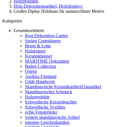
Holzprodukte
Holz-Dekorationsartikel, Holzdisplays
Großes Diplay Holzhaus für austauschbare Motive
Kategorien
Gesamtsortiment
Rost Dekoration Garten
Spring Copenhagen
Bengt & Lotta
Holzkränze
Keramikhäuser
MARITIME Dekoration
Baden Collection
Ostern
Aarikka Finnland
Gilde Handwerk
Skandinavische Keramikartikel/Glasartikel
Skandinavischer Schmuck
Holzprodukte
Schwedische Kerzenleuchter
Schwedische Textilien
echte Fensterleder
weitere skandinavische Artikel
sonstige Geschenkartikel