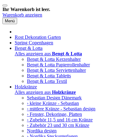
Ihr Warenkorb ist leer.
Warenkorb anzeigen
Menü
Rost Dekoration Garten
Spring Copenhagen
Bengt & Lotta
Alles anzeigen aus
Bengt & Lotta
Bengt & Lotta Kerzenhalter
Bengt & Lotta Papierrollenhalter
Bengt & Lotta Serviettenhalter
Bengt & Lotta Tabletts
Bengt & Lotta Textil
Holzkränze
Alles anzeigen aus
Holzkränze
Sebastian Design Dänemark
› kleine Kränze - Sebastian
› mittlere Kränze - Sebastian design
› Fenster, Dekoringe, Platten
› Zubehör 11,5 und 16 cm Kränze
› Zubehör 23 und 30 cm Kränze
Nordika design
› Nordika Steckunterlagen