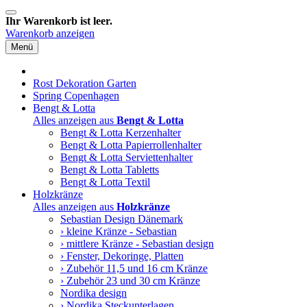
Ihr Warenkorb ist leer.
Warenkorb anzeigen
Menü
Rost Dekoration Garten
Spring Copenhagen
Bengt & Lotta
Alles anzeigen aus
Bengt & Lotta
Bengt & Lotta Kerzenhalter
Bengt & Lotta Papierrollenhalter
Bengt & Lotta Serviettenhalter
Bengt & Lotta Tabletts
Bengt & Lotta Textil
Holzkränze
Alles anzeigen aus
Holzkränze
Sebastian Design Dänemark
› kleine Kränze - Sebastian
› mittlere Kränze - Sebastian design
› Fenster, Dekoringe, Platten
› Zubehör 11,5 und 16 cm Kränze
› Zubehör 23 und 30 cm Kränze
Nordika design
› Nordika Steckunterlagen