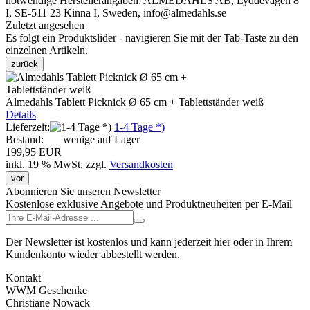
notwendige Herstellerangaben: ALMEDAHLS AB, Lyddevägen 8
I, SE-511 23 Kinna I, Sweden, info@almedahls.se
Zuletzt angesehen
Es folgt ein Produktslider - navigieren Sie mit der Tab-Taste zu den
einzelnen Artikeln.
zurück
Almedahls Tablett Picknick Ø 65 cm + Tablettständer weiß
Details
Lieferzeit:
1-4 Tage *)
Bestand:
wenige auf Lager
199,95 EUR
inkl. 19 % MwSt.
zzgl.
Versandkosten
vor
Abonnieren Sie unseren Newsletter
Kostenlose exklusive Angebote und Produktneuheiten per E-Mail
Der Newsletter ist kostenlos und kann jederzeit hier oder in Ihrem
Kundenkonto wieder abbestellt werden.
Kontakt
WWM Geschenke
Christiane Nowack