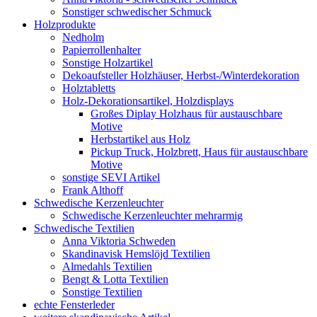
Sonstiger schwedischer Schmuck
Holzprodukte
Nedholm
Papierrollenhalter
Sonstige Holzartikel
Dekoaufsteller Holzhäuser, Herbst-/Winterdekoration
Holztabletts
Holz-Dekorationsartikel, Holzdisplays
Großes Diplay Holzhaus für austauschbare
Motive
Herbstartikel aus Holz
Pickup Truck, Holzbrett, Haus für austauschbare
Motive
sonstige SEVI Artikel
Frank Althoff
Schwedische Kerzenleuchter
Schwedische Kerzenleuchter mehrarmig
Schwedische Textilien
Anna Viktoria Schweden
Skandinavisk Hemslöjd Textilien
Almedahls Textilien
Bengt & Lotta Textilien
Sonstige Textilien
echte Fensterleder