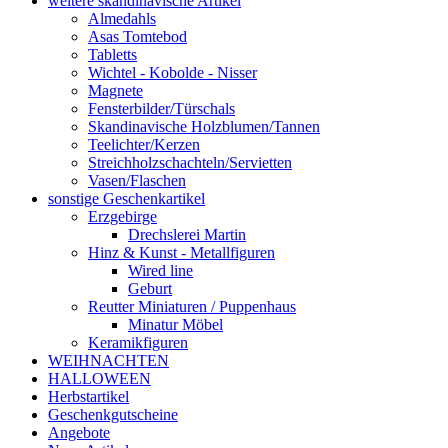
weitere skandinavische Artikel
Almedahls
Asas Tomtebod
Tabletts
Wichtel - Kobolde - Nisser
Magnete
Fensterbilder/Türschals
Skandinavische Holzblumen/Tannen
Teelichter/Kerzen
Streichholzschachteln/Servietten
Vasen/Flaschen
sonstige Geschenkartikel
Erzgebirge
Drechslerei Martin
Hinz & Kunst - Metallfiguren
Wired line
Geburt
Reutter Miniaturen / Puppenhaus
Minatur Möbel
Keramikfiguren
WEIHNACHTEN
HALLOWEEN
Herbstartikel
Geschenkgutscheine
Angebote