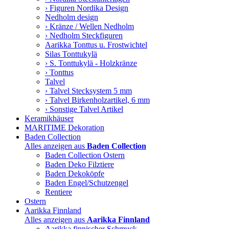
› Figuren Nordika Design
Nedholm design
› Kränze / Wellen Nedholm
› Nedholm Steckfiguren
Aarikka Tonttus u. Frostwichtel
Silas Tonttukylä
› S. Tonttukylä - Holzkränze
› Tonttus
Talvel
› Talvel Stecksystem 5 mm
› Talvel Birkenholzartikel, 6 mm
› Sonstige Talvel Artikel
Keramikhäuser
MARITIME Dekoration
Baden Collection
Alles anzeigen aus
Baden Collection
Baden Collection Ostern
Baden Deko Filztiere
Baden Dekoköpfe
Baden Engel/Schutzengel
Rentiere
Ostern
Aarikka Finnland
Alles anzeigen aus
Aarikka Finnland
Aarikka finnischer Schmuck