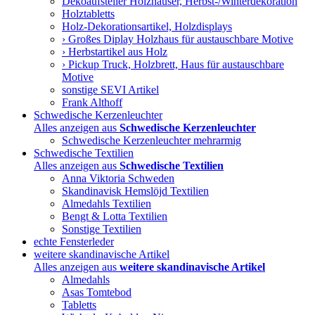
Dekoaufsteller Holzhäuser, Herbst-/Winterdekoration
Holztabletts
Holz-Dekorationsartikel, Holzdisplays
› Großes Diplay Holzhaus für austauschbare Motive
› Herbstartikel aus Holz
› Pickup Truck, Holzbrett, Haus für austauschbare
Motive
sonstige SEVI Artikel
Frank Althoff
Schwedische Kerzenleuchter
Alles anzeigen aus
Schwedische Kerzenleuchter
Schwedische Kerzenleuchter mehrarmig
Schwedische Textilien
Alles anzeigen aus
Schwedische Textilien
Anna Viktoria Schweden
Skandinavisk Hemslöjd Textilien
Almedahls Textilien
Bengt & Lotta Textilien
Sonstige Textilien
echte Fensterleder
weitere skandinavische Artikel
Alles anzeigen aus
weitere skandinavische Artikel
Almedahls
Asas Tomtebod
Tabletts