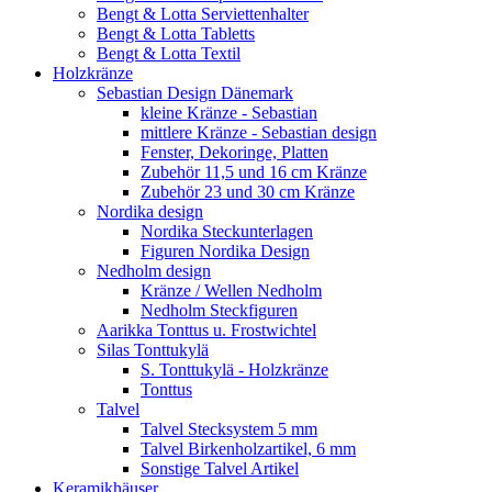
Bengt & Lotta Serviettenhalter
Bengt & Lotta Tabletts
Bengt & Lotta Textil
Holzkränze
Sebastian Design Dänemark
kleine Kränze - Sebastian
mittlere Kränze - Sebastian design
Fenster, Dekoringe, Platten
Zubehör 11,5 und 16 cm Kränze
Zubehör 23 und 30 cm Kränze
Nordika design
Nordika Steckunterlagen
Figuren Nordika Design
Nedholm design
Kränze / Wellen Nedholm
Nedholm Steckfiguren
Aarikka Tonttus u. Frostwichtel
Silas Tonttukylä
S. Tonttukylä - Holzkränze
Tonttus
Talvel
Talvel Stecksystem 5 mm
Talvel Birkenholzartikel, 6 mm
Sonstige Talvel Artikel
Keramikhäuser