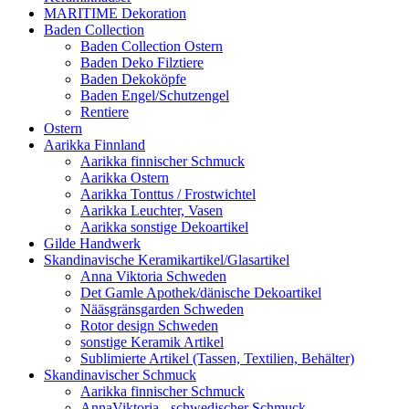
MARITIME Dekoration
Baden Collection
Baden Collection Ostern
Baden Deko Filztiere
Baden Dekoköpfe
Baden Engel/Schutzengel
Rentiere
Ostern
Aarikka Finnland
Aarikka finnischer Schmuck
Aarikka Ostern
Aarikka Tonttus / Frostwichtel
Aarikka Leuchter, Vasen
Aarikka sonstige Dekoartikel
Gilde Handwerk
Skandinavische Keramikartikel/Glasartikel
Anna Viktoria Schweden
Det Gamle Apothek/dänische Dekoartikel
Nääsgränsgarden Schweden
Rotor design Schweden
sonstige Keramik Artikel
Sublimierte Artikel (Tassen, Textilien, Behälter)
Skandinavischer Schmuck
Aarikka finnischer Schmuck
AnnaViktoria - schwedischer Schmuck