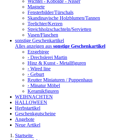
Wichtel - Kobolde - Nisser
Magnete
Fensterbilder/Türschals
Skandinavische Holzblumen/Tannen
Teelichter/Kerzen
Streichholzschachteln/Servietten
Vasen/Flaschen
sonstige Geschenkartikel
Alles anzeigen aus
sonstige Geschenkartikel
Erzgebirge
› Drechslerei Martin
Hinz & Kunst - Metallfiguren
› Wired line
› Geburt
Reutter Miniaturen / Puppenhaus
› Minatur Möbel
Keramikfiguren
WEIHNACHTEN
HALLOWEEN
Herbstartikel
Geschenkgutscheine
Angebote
Neue Artikel
Startseite