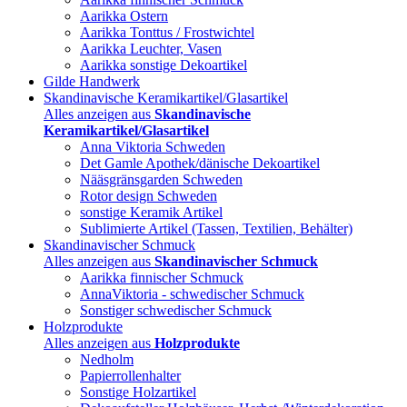
Aarikka Ostern
Aarikka Tonttus / Frostwichtel
Aarikka Leuchter, Vasen
Aarikka sonstige Dekoartikel
Gilde Handwerk
Skandinavische Keramikartikel/Glasartikel
Alles anzeigen aus
Skandinavische
Keramikartikel/Glasartikel
Anna Viktoria Schweden
Det Gamle Apothek/dänische Dekoartikel
Nääsgränsgarden Schweden
Rotor design Schweden
sonstige Keramik Artikel
Sublimierte Artikel (Tassen, Textilien, Behälter)
Skandinavischer Schmuck
Alles anzeigen aus
Skandinavischer Schmuck
Aarikka finnischer Schmuck
AnnaViktoria - schwedischer Schmuck
Sonstiger schwedischer Schmuck
Holzprodukte
Alles anzeigen aus
Holzprodukte
Nedholm
Papierrollenhalter
Sonstige Holzartikel