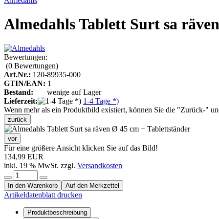
Almedahls
Almedahls Tablett Surt sa räve
Bewertungen:
(0
Bewertungen
)
Art.Nr.:
120-89935-000
GTIN/EAN:
1
Bestand:
wenige auf Lager
Lieferzeit:
1-4 Tage *)
Wenn mehr als ein Produktbild existiert, können Sie die "Zurück-" u
zurück
vor
Für eine größere Ansicht klicken Sie auf das Bild!
134,99 EUR
inkl. 19 % MwSt. zzgl.
Versandkosten
In den Warenkorb
Auf den Merkzettel
Artikeldatenblatt drucken
Produktbeschreibung