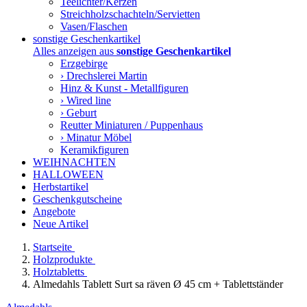
Teelichter/Kerzen
Streichholzschachteln/Servietten
Vasen/Flaschen
sonstige Geschenkartikel
Alles anzeigen aus
sonstige Geschenkartikel
Erzgebirge
› Drechslerei Martin
Hinz & Kunst - Metallfiguren
› Wired line
› Geburt
Reutter Miniaturen / Puppenhaus
› Minatur Möbel
Keramikfiguren
WEIHNACHTEN
HALLOWEEN
Herbstartikel
Geschenkgutscheine
Angebote
Neue Artikel
Startseite
Holzprodukte
Holztabletts
Almedahls Tablett Surt sa räven Ø 45 cm + Tablettständer