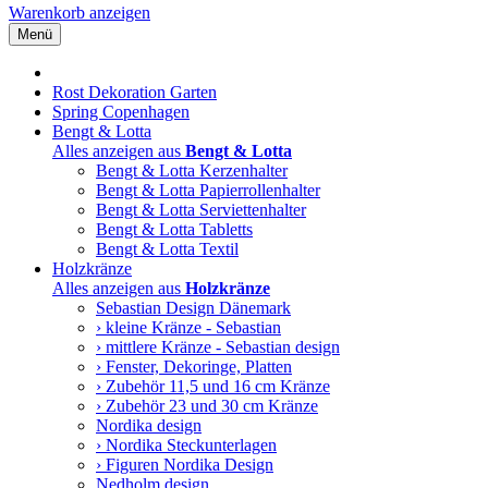
Warenkorb anzeigen
Menü
Rost Dekoration Garten
Spring Copenhagen
Bengt & Lotta
Alles anzeigen aus
Bengt & Lotta
Bengt & Lotta Kerzenhalter
Bengt & Lotta Papierrollenhalter
Bengt & Lotta Serviettenhalter
Bengt & Lotta Tabletts
Bengt & Lotta Textil
Holzkränze
Alles anzeigen aus
Holzkränze
Sebastian Design Dänemark
› kleine Kränze - Sebastian
› mittlere Kränze - Sebastian design
› Fenster, Dekoringe, Platten
› Zubehör 11,5 und 16 cm Kränze
› Zubehör 23 und 30 cm Kränze
Nordika design
› Nordika Steckunterlagen
› Figuren Nordika Design
Nedholm design