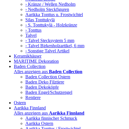
› Kränze / Wellen Nedholm
› Nedholm Steckfiguren
Aarikka Tonttus u. Frostwichtel
Silas Tonttukylä
› S. Tonttukylä - Holzkränze
› Tonttus
Talvel
› Talvel Stecksystem 5 mm
› Talvel Birkenholzartikel, 6 mm
› Sonstige Talvel Artikel
Keramikhäuser
MARITIME Dekoration
Baden Collection
Alles anzeigen aus
Baden Collection
Baden Collection Ostern
Baden Deko Filztiere
Baden Dekoköpfe
Baden Engel/Schutzengel
Rentiere
Ostern
Aarikka Finnland
Alles anzeigen aus
Aarikka Finnland
Aarikka finnischer Schmuck
Aarikka Ostern
Aarikka Tonttus / Frostwichtel