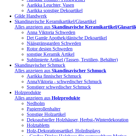
Aarikka Leuchter, Vasen
Aarikka sonstige Dekoartikel
Gilde Handwerk
Skandinavische Keramikartikel/Glasartikel
Alles anzeigen aus
Skandinavische Keramikartikel/Glasartik
Anna Viktoria Schweden
Det Gamle Apothek/dänische Dekoartikel
Nääsgränsgarden Schweden
Rotor design Schweden
sonstige Keramik Artikel
Sublimierte Artikel (Tassen, Textilien, Behälter)
Skandinavischer Schmuck
Alles anzeigen aus
Skandinavischer Schmuck
Aarikka finnischer Schmuck
AnnaViktoria - schwedischer Schmuck
Sonstiger schwedischer Schmuck
Holzprodukte
Alles anzeigen aus
Holzprodukte
Nedholm
Papierrollenhalter
Sonstige Holzartikel
Dekoaufsteller Holzhäuser, Herbst-/Winterdekoration
Holztabletts
Holz-Dekorationsartikel, Holzdisplays