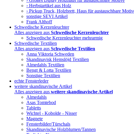
› Großes Diplay Holzhaus für austauschbare Motive
› Herbstartikel aus Holz
› Pickup Truck, Holzbrett, Haus für austauschbare Motiv
sonstige SEVI Artikel
Frank Althoff
Schwedische Kerzenleuchter
Alles anzeigen aus
Schwedische Kerzenleuchter
Schwedische Kerzenleuchter mehrarmig
Schwedische Textilien
Alles anzeigen aus
Schwedische Textilien
Anna Viktoria Schweden
Skandinavisk Hemslöjd Textilien
Almedahls Textilien
Bengt & Lotta Textilien
Sonstige Textilien
echte Fensterleder
weitere skandinavische Artikel
Alles anzeigen aus
weitere skandinavische Artikel
Almedahls
Asas Tomtebod
Tabletts
Wichtel - Kobolde - Nisser
Magnete
Fensterbilder/Türschals
Skandinavische Holzblumen/Tannen