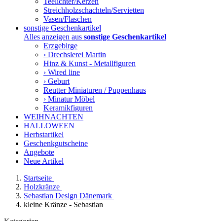
Teelichter/Kerzen
Streichholzschachteln/Servietten
Vasen/Flaschen
sonstige Geschenkartikel
Alles anzeigen aus
sonstige Geschenkartikel
Erzgebirge
› Drechslerei Martin
Hinz & Kunst - Metallfiguren
› Wired line
› Geburt
Reutter Miniaturen / Puppenhaus
› Minatur Möbel
Keramikfiguren
WEIHNACHTEN
HALLOWEEN
Herbstartikel
Geschenkgutscheine
Angebote
Neue Artikel
Startseite
Holzkränze
Sebastian Design Dänemark
kleine Kränze - Sebastian