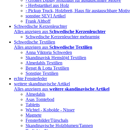
› Großes Diplay Holzhaus für austauschbare Motive
› Herbstartikel aus Holz
› Pickup Truck, Holzbrett, Haus für austauschbare Motiv
sonstige SEVI Artikel
Frank Althoff
Schwedische Kerzenleuchter
Alles anzeigen aus
Schwedische Kerzenleuchter
Schwedische Kerzenleuchter mehrarmig
Schwedische Textilien
Alles anzeigen aus
Schwedische Textilien
Anna Viktoria Schweden
Skandinavisk Hemslöjd Textilien
Almedahls Textilien
Bengt & Lotta Textilien
Sonstige Textilien
echte Fensterleder
weitere skandinavische Artikel
Alles anzeigen aus
weitere skandinavische Artikel
Almedahls
Asas Tomtebod
Tabletts
Wichtel - Kobolde - Nisser
Magnete
Fensterbilder/Türschals
Skandinavische Holzblumen/Tannen