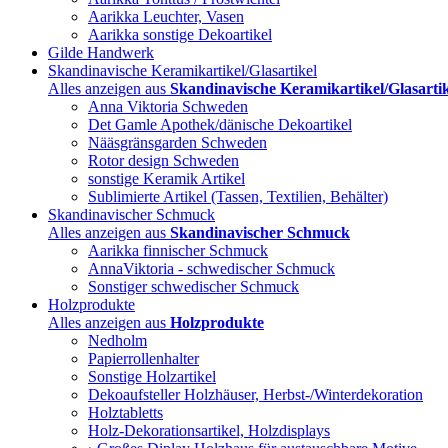
Aarikka Leuchter, Vasen
Aarikka sonstige Dekoartikel
Gilde Handwerk
Skandinavische Keramikartikel/Glasartikel
Alles anzeigen aus
Skandinavische Keramikartikel/Glasartik
Anna Viktoria Schweden
Det Gamle Apothek/dänische Dekoartikel
Nääsgränsgarden Schweden
Rotor design Schweden
sonstige Keramik Artikel
Sublimierte Artikel (Tassen, Textilien, Behälter)
Skandinavischer Schmuck
Alles anzeigen aus
Skandinavischer Schmuck
Aarikka finnischer Schmuck
AnnaViktoria - schwedischer Schmuck
Sonstiger schwedischer Schmuck
Holzprodukte
Alles anzeigen aus
Holzprodukte
Nedholm
Papierrollenhalter
Sonstige Holzartikel
Dekoaufsteller Holzhäuser, Herbst-/Winterdekoration
Holztabletts
Holz-Dekorationsartikel, Holzdisplays