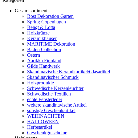
Kategorien
Gesamtsortiment
Rost Dekoration Garten
Spring Copenhagen
Bengt & Lotta
Holzkränze
Keramikhäuser
MARITIME Dekoration
Baden Collection
Ostern
Aarikka Finnland
Gilde Handwerk
Skandinavische Keramikartikel/Glasartikel
Skandinavischer Schmuck
Holzprodukte
Schwedische Kerzenleuchter
Schwedische Textilien
echte Fensterleder
weitere skandinavische Artikel
sonstige Geschenkartikel
WEIHNACHTEN
HALLOWEEN
Herbstartikel
Geschenkgutscheine