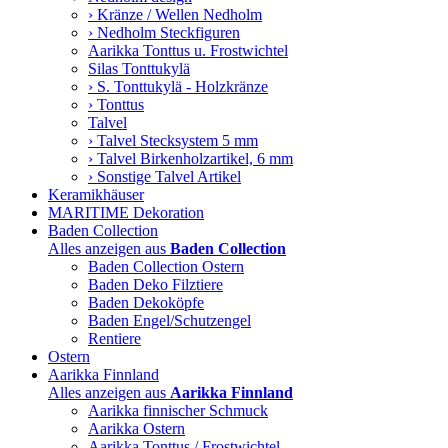
› Kränze / Wellen Nedholm
› Nedholm Steckfiguren
Aarikka Tonttus u. Frostwichtel
Silas Tonttukylä
› S. Tonttukylä - Holzkränze
› Tonttus
Talvel
› Talvel Stecksystem 5 mm
› Talvel Birkenholzartikel, 6 mm
› Sonstige Talvel Artikel
Keramikhäuser
MARITIME Dekoration
Baden Collection
Alles anzeigen aus
Baden Collection
Baden Collection Ostern
Baden Deko Filztiere
Baden Dekoköpfe
Baden Engel/Schutzengel
Rentiere
Ostern
Aarikka Finnland
Alles anzeigen aus
Aarikka Finnland
Aarikka finnischer Schmuck
Aarikka Ostern
Aarikka Tonttus / Frostwichtel