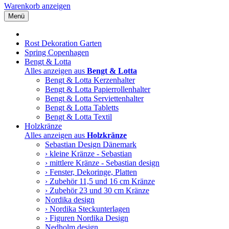
Warenkorb anzeigen
Menü
Rost Dekoration Garten
Spring Copenhagen
Bengt & Lotta
Alles anzeigen aus
Bengt & Lotta
Bengt & Lotta Kerzenhalter
Bengt & Lotta Papierrollenhalter
Bengt & Lotta Serviettenhalter
Bengt & Lotta Tabletts
Bengt & Lotta Textil
Holzkränze
Alles anzeigen aus
Holzkränze
Sebastian Design Dänemark
› kleine Kränze - Sebastian
› mittlere Kränze - Sebastian design
› Fenster, Dekoringe, Platten
› Zubehör 11,5 und 16 cm Kränze
› Zubehör 23 und 30 cm Kränze
Nordika design
› Nordika Steckunterlagen
› Figuren Nordika Design
Nedholm design